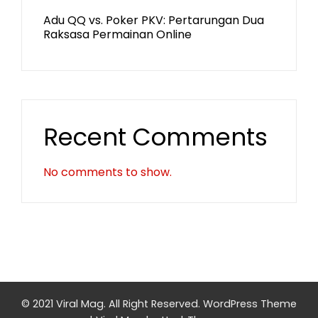
Adu QQ vs. Poker PKV: Pertarungan Dua
Raksasa Permainan Online
Recent Comments
No comments to show.
© 2021 Viral Mag. All Right Reserved.
WordPress Theme