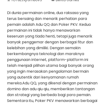
fOT8EJXjf0m8ov5
Berita Games
Di dunia permainan online, dua raksasa yang
terus bersaing dan menarik perhatian para
pemain adalah Adu QQ dan Poker PKV. Kedua
permainan ini tidak hanya menawarkan
keseruan yang tiada henti, tetapi juga menarik
banyak penggemar dengan berbagai fitur dan
kelebihan yang dimiliki. Dengan semakin
berkembangnya teknologi dan maraknya
penggunaan internet, platform-platform ini
telah menjadi pilihan utama bagi banyak orang
yang ingin merasakan pengalaman bermain
yang autentik dari kenyamanan rumah
mereka.Adu QQ, yang dikenal dengan permainan
domino dan adu qiu qiu, memberikan tantangan
dan strategi yang berbeda bagi para pemain.
Sementara itu, Poker PKV menawarkan berbagai