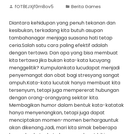
fOT8EJXjf0m8ov5
Berita Games
Diantara kehidupan yang penuh tekanan dan
kesibukan, terkadang kita butuh asupan
tambahanagar menjaga suasana hati tetap
ceria.Salah satu cara paling efektif adalah
dengan tertawa. Dan apa yang bisa membuat
kita tertawa jika bukan kata-kata lucuyang
menggelitik? Kumpulankata lucudapat menjadi
penyemangat dan obat bagi stresyang sangat
ampuh.Kata-kata lucutak hanya membuat kita
tersenyum, tetapi juga mempererat hubungan
dengan orang-orangyang sekitar kita.
Membagikan humor dalam bentuk kata-katatak
hanya menyenangkan, tetapi juga dapat
menciptakan momen-momen berhargauntuk
akan dikenang.Jadi, mari kita simak beberapa