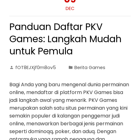
DEC
Panduan Daftar PKV
Games: Langkah Mudah
untuk Pemula
fOT8EJXjf0m8ov5
Berita Games
Bagi Anda yang baru mengenal dunia permainan
online, mendaftar di platform PKV Games bisa
jadi langkah awal yang menarik. PKV Games
merupakan salah satu situs permainan yang kini
semakin populer di kalangan penggemar judi
online, menawarkan berbagai jenis permainan
seperti dominoqq, poker, dan aduq. Dengan
antarmuka yang ramah pengguna dan