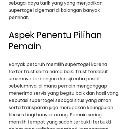
sebagai daya tarik yang yang menjadikan
Supertogel digemari di kalangan banyak
peminat.
Aspek Penentu Pilihan
Pemain
Banyak petaruh memilih supertogel karena
faktor trust serta nama baik. Trust tersebut
umumnya terbangun dari uji coba positif
sebelumnya, di mana pemain menganggap
menerima servis yang begitu baik dan hasil yang.
Reputasi supertogel sebagai situs yang aman
serta transparan juga merupakan keunggulan
khusus bagi banyak orang. Pemain sering
memilih tempat yang sudah terbukti terbukti