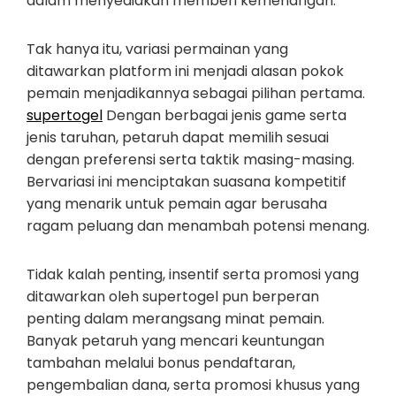
dalam menyediakan memberi kemenangan.
Tak hanya itu, variasi permainan yang
ditawarkan platform ini menjadi alasan pokok
pemain menjadikannya sebagai pilihan pertama.
supertogel
Dengan berbagai jenis game serta
jenis taruhan, petaruh dapat memilih sesuai
dengan preferensi serta taktik masing-masing.
Bervariasi ini menciptakan suasana kompetitif
yang menarik untuk pemain agar berusaha
ragam peluang dan menambah potensi menang.
Tidak kalah penting, insentif serta promosi yang
ditawarkan oleh supertogel pun berperan
penting dalam merangsang minat pemain.
Banyak petaruh yang mencari keuntungan
tambahan melalui bonus pendaftaran,
pengembalian dana, serta promosi khusus yang