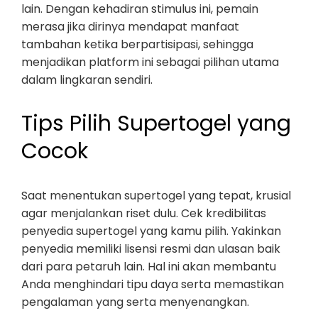
lain. Dengan kehadiran stimulus ini, pemain
merasa jika dirinya mendapat manfaat
tambahan ketika berpartisipasi, sehingga
menjadikan platform ini sebagai pilihan utama
dalam lingkaran sendiri.
Tips Pilih Supertogel yang
Cocok
Saat menentukan supertogel yang tepat, krusial
agar menjalankan riset dulu. Cek kredibilitas
penyedia supertogel yang kamu pilih. Yakinkan
penyedia memiliki lisensi resmi dan ulasan baik
dari para petaruh lain. Hal ini akan membantu
Anda menghindari tipu daya serta memastikan
pengalaman yang serta menyenangkan.