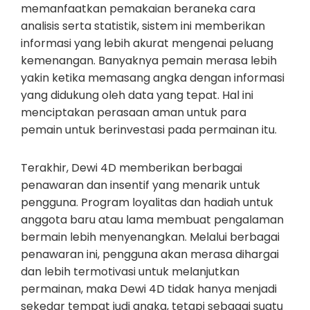
memanfaatkan pemakaian beraneka cara
analisis serta statistik, sistem ini memberikan
informasi yang lebih akurat mengenai peluang
kemenangan. Banyaknya pemain merasa lebih
yakin ketika memasang angka dengan informasi
yang didukung oleh data yang tepat. Hal ini
menciptakan perasaan aman untuk para
pemain untuk berinvestasi pada permainan itu.
Terakhir, Dewi 4D memberikan berbagai
penawaran dan insentif yang menarik untuk
pengguna. Program loyalitas dan hadiah untuk
anggota baru atau lama membuat pengalaman
bermain lebih menyenangkan. Melalui berbagai
penawaran ini, pengguna akan merasa dihargai
dan lebih termotivasi untuk melanjutkan
permainan, maka Dewi 4D tidak hanya menjadi
sekedar tempat judi angka, tetapi sebagai suatu