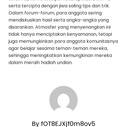
serta tercipta dengan jiwa saling tips dan trik.
Dalam forum-forum, para anggota sering
mendiskusikan hasil serta angka-angka yang
disarankan. Atmosfer yang menyenangkan ini
tidak hanya menciptakan kenyamanan, tetapi
juga memungkinkan para anggota komunitasnya
agar belajar sesama teman-teman mereka,
sehingga meningkatkan kemungkinan mereka
dalam meraih hadiah undian.
By fOT8EJXjf0m8ov5