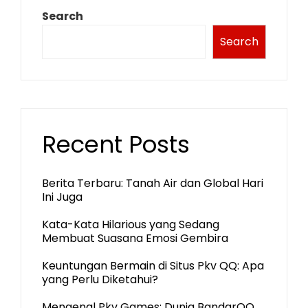
Search
Search
Recent Posts
Berita Terbaru: Tanah Air dan Global Hari
Ini Juga
Kata-Kata Hilarious yang Sedang
Membuat Suasana Emosi Gembira
Keuntungan Bermain di Situs Pkv QQ: Apa
yang Perlu Diketahui?
Mengenal Pkv Games: Dunia BandarQQ