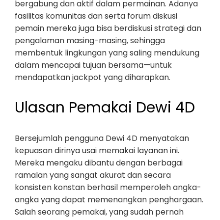
bergabung dan aktif dalam permainan. Adanya
fasilitas komunitas dan serta forum diskusi
pemain mereka juga bisa berdiskusi strategi dan
pengalaman masing-masing, sehingga
membentuk lingkungan yang saling mendukung
dalam mencapai tujuan bersama—untuk
mendapatkan jackpot yang diharapkan.
Ulasan Pemakai Dewi 4D
Bersejumlah pengguna Dewi 4D menyatakan
kepuasan dirinya usai memakai layanan ini.
Mereka mengaku dibantu dengan berbagai
ramalan yang sangat akurat dan secara
konsisten konstan berhasil memperoleh angka-
angka yang dapat memenangkan penghargaan.
Salah seorang pemakai, yang sudah pernah