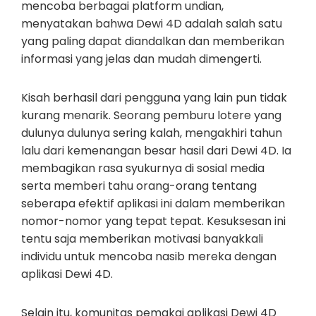
mencoba berbagai platform undian,
menyatakan bahwa Dewi 4D adalah salah satu
yang paling dapat diandalkan dan memberikan
informasi yang jelas dan mudah dimengerti.
Kisah berhasil dari pengguna yang lain pun tidak
kurang menarik. Seorang pemburu lotere yang
dulunya dulunya sering kalah, mengakhiri tahun
lalu dari kemenangan besar hasil dari Dewi 4D. Ia
membagikan rasa syukurnya di sosial media
serta memberi tahu orang-orang tentang
seberapa efektif aplikasi ini dalam memberikan
nomor-nomor yang tepat tepat. Kesuksesan ini
tentu saja memberikan motivasi banyakkali
individu untuk mencoba nasib mereka dengan
aplikasi Dewi 4D.
Selain itu, komunitas pemakai aplikasi Dewi 4D