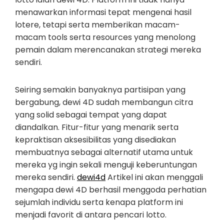
menawarkan informasi tepat mengenai hasil
lotere, tetapi serta memberikan macam-
macam tools serta resources yang menolong
pemain dalam merencanakan strategi mereka
sendiri.
Seiring semakin banyaknya partisipan yang
bergabung, dewi 4D sudah membangun citra
yang solid sebagai tempat yang dapat
diandalkan. Fitur-fitur yang menarik serta
kepraktisan aksesibilitas yang disediakan
membuatnya sebagai alternatif utama untuk
mereka yg ingin sekali menguji keberuntungan
mereka sendiri.
dewi4d
Artikel ini akan menggali
mengapa dewi 4D berhasil menggoda perhatian
sejumlah individu serta kenapa platform ini
menjadi favorit di antara pencari lotto.