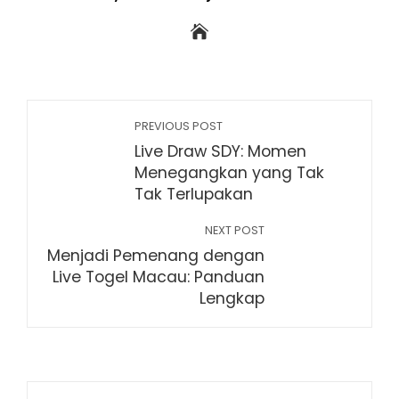
PREVIOUS POST
Live Draw SDY: Momen
Menegangkan yang Tak
Tak Terlupakan
NEXT POST
Menjadi Pemenang dengan
Live Togel Macau: Panduan
Lengkap