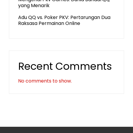
yang Menarik
Adu QQ vs. Poker PKV: Pertarungan Dua
Raksasa Permainan Online
Recent Comments
No comments to show.