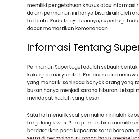
memiliki pengetahuan khusus atau informasi 
dalam permainan ini hanya bisa diraih oleh o
tertentu. Pada kenyataannya, supertogel ada
dapat memastikan kemenangan.
Informasi Tentang Supe
Permainan Supertogel adalah sebuah bentuk 
kalangan masyarakat. Permainan ini menawar
yang menarik, sehingga banyak orang yang te
bukan hanya menjadi sarana hiburan, tetapi
mendapat hadiah yang besar.
Satu hal menarik soal permainan ini ialah k
tergolong luwes. Para pemain bisa memilih u
berdasarkan pada kapasitas serta harapan mer
serta di permainan ini, tanpa harus mengelua