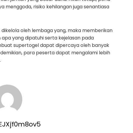
 menggoda, risiko kehilangan juga senantiasa
a dan dikelola oleh lembaga yang, maka memberikan
apa yang dipatuhi serta kejelasan pada
buat supertogel dapat dipercaya oleh banyak
demikian, para peserta dapat mengalami lebih
.
8EJXjf0m8ov5