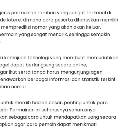
enis permainan taruhan yang sangat terkenal di
ide lotere, di mana para peserta diharuskan memilih
memprediksi nomor yang akan akan keluar.
 bermain yang sangat menarik, sehingga semakin
.
ari kemajuan teknologi yang membuat memudahkan
togel dapat berlangsung secara online,
gar ikut serta tanpa harus mengunjungi agen
enawarkan berbagai informasi dan statistik terkini
ihan nomor.
untuk meraih hadiah besar, penting untuk para
ada. Permainan ini seharusnya seharusnya
ukan sebagai cara untuk mendapatkan uang secara
apkan agar para pemain dapat menikmati