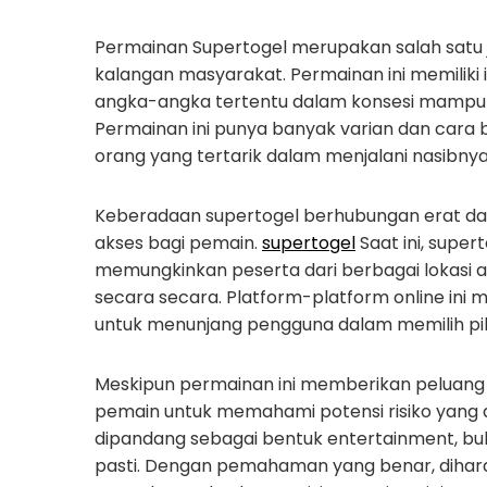
Permainan Supertogel merupakan salah satu j
kalangan masyarakat. Permainan ini memiliki 
angka-angka tertentu dalam konsesi mampu 
Permainan ini punya banyak varian dan cara
orang yang tertarik dalam menjalani nasibnya
Keberadaan supertogel berhubungan erat d
akses bagi pemain.
supertogel
Saat ini, super
memungkinkan peserta dari berbagai lokasi a
secara secara. Platform-platform online ini m
untuk menunjang pengguna dalam memilih pil
Meskipun permainan ini memberikan peluang 
pemain untuk memahami potensi risiko yang 
dipandang sebagai bentuk entertainment, b
pasti. Dengan pemahaman yang benar, dihar