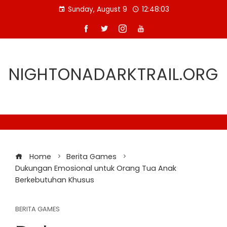
Skip
Sunday, August 9
12:48:03
to
content
NIGHTONADARKTRAIL.ORG
Home
Berita Games
Dukungan Emosional untuk Orang Tua Anak
Berkebutuhan Khusus
BERITA GAMES