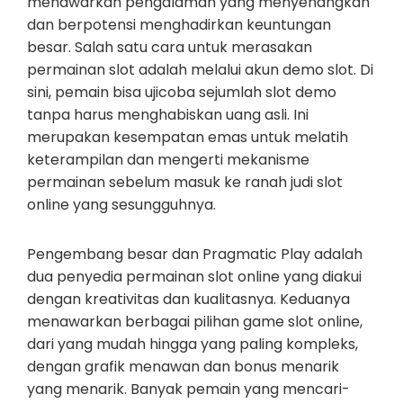
menawarkan pengalaman yang menyenangkan
dan berpotensi menghadirkan keuntungan
besar. Salah satu cara untuk merasakan
permainan slot adalah melalui akun demo slot. Di
sini, pemain bisa ujicoba sejumlah slot demo
tanpa harus menghabiskan uang asli. Ini
merupakan kesempatan emas untuk melatih
keterampilan dan mengerti mekanisme
permainan sebelum masuk ke ranah judi slot
online yang sesungguhnya.
Pengembang besar dan Pragmatic Play adalah
dua penyedia permainan slot online yang diakui
dengan kreativitas dan kualitasnya. Keduanya
menawarkan berbagai pilihan game slot online,
dari yang mudah hingga yang paling kompleks,
dengan grafik menawan dan bonus menarik
yang menarik. Banyak pemain yang mencari-