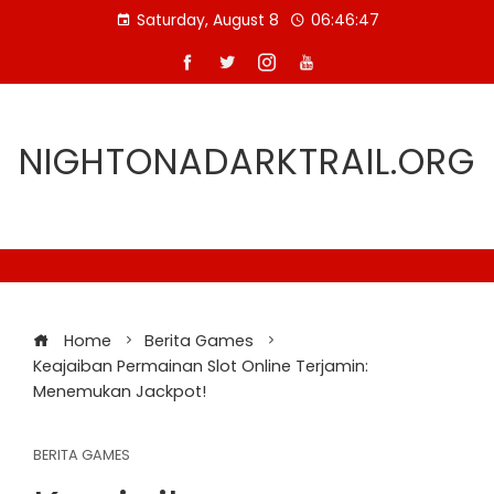
Skip
Saturday, August 8
06:46:47
to
content
NIGHTONADARKTRAIL.ORG
Home
Berita Games
Keajaiban Permainan Slot Online Terjamin:
Menemukan Jackpot!
BERITA GAMES