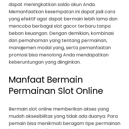
dapat meningkatkan saldo akun Anda.
Memanfaatkan kesempatan ini dapat jadi cara
yang efektif agar dapat bermain lebih lama dan
mencoba berbagai slot gacor terbaru tanpa
beban keuangan. Dengan demikian, kombinasi
dari pemahaman yang tentang permainan,
manajemen modal yang, serta pemanfaatan
promosi bisa menolong Anda mendapatkan
keberuntungan yang diinginkan.
Manfaat Bermain
Permainan Slot Online
Bermain slot online memberikan akses yang
mudah aksesibilitas yang tidak ada duanya. Para
pemain bisa menikmati beragam tipe permainan