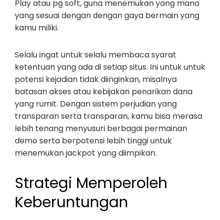
Play atau pg soft, guna menemukan yang mana
yang sesuai dengan dengan gaya bermain yang
kamu miliki.
Selalu ingat untuk selalu membaca syarat
ketentuan yang ada di setiap situs. Ini untuk untuk
potensi kejadian tidak diinginkan, misalnya
batasan akses atau kebijakan penarikan dana
yang rumit. Dengan sistem perjudian yang
transparan serta transparan, kamu bisa merasa
lebih tenang menyusuri berbagai permainan
demo serta berpotensi lebih tinggi untuk
menemukan jackpot yang diimpikan.
Strategi Memperoleh
Keberuntungan