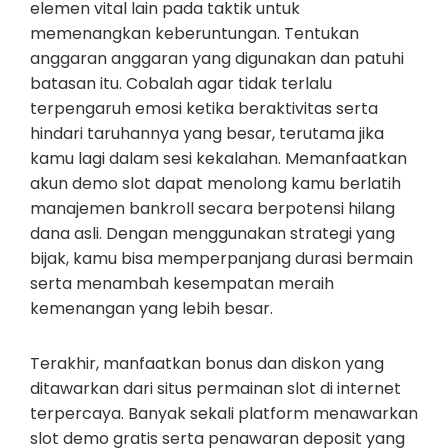
elemen vital lain pada taktik untuk
memenangkan keberuntungan. Tentukan
anggaran anggaran yang digunakan dan patuhi
batasan itu. Cobalah agar tidak terlalu
terpengaruh emosi ketika beraktivitas serta
hindari taruhannya yang besar, terutama jika
kamu lagi dalam sesi kekalahan. Memanfaatkan
akun demo slot dapat menolong kamu berlatih
manajemen bankroll secara berpotensi hilang
dana asli. Dengan menggunakan strategi yang
bijak, kamu bisa memperpanjang durasi bermain
serta menambah kesempatan meraih
kemenangan yang lebih besar.
Terakhir, manfaatkan bonus dan diskon yang
ditawarkan dari situs permainan slot di internet
terpercaya. Banyak sekali platform menawarkan
slot demo gratis serta penawaran deposit yang