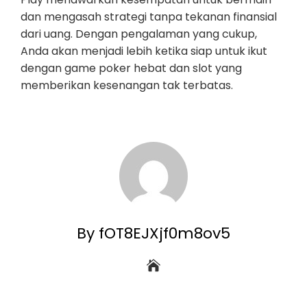
dan mengasah strategi tanpa tekanan finansial
dari uang. Dengan pengalaman yang cukup,
Anda akan menjadi lebih ketika siap untuk ikut
dengan game poker hebat dan slot yang
memberikan kesenangan tak terbatas.
By fOT8EJXjf0m8ov5