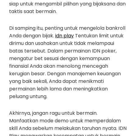
siap untuk mengambil pilihan yang bijaksana dan
taktis saat bermain.
Di samping itu, penting untuk mengelola bankroll
Anda dengan bijak.
idn play
Tentukan limit untuk
dirimu dan usahakan untuk tidak melampaui
batas tersebut. Dalam permainan IDN poker,
mengatur bet sesuai dengan kemampuan
finansial Anda akan menolong mencegah
kerugian besar. Dengan manajemen keuangan
yang baik sekali, Anda dapat menikmati
permainan lebih lama dan meningkatkan
peluang untung.
Akhirnya, jangan ragu untuk bermain.
Manfaatkan mode demo untuk memperdalam
skill Anda sebelum melakukan taruhan nyata. IDN
Play menawarkan kesempatan untuk bermain