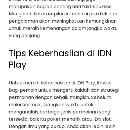
merupakan bagian penting dari taktik sukses.
Mengasah keterampilan ini melalui praktek dan
pengalaman akan meningkatkan kemungkinan
untuk meraih kemenangan dalam jangka waktu
yang panjang.
Tips Keberhasilan di IDN
Play
Untuk meraih keberhasilan di IDN Play, krusial
bagi pemain untuk mengerti kaidah dan strategi
permainan dengan sebaik mungkin. Sebelum
mulai bermain, luangkan waktu untuk
menganalisis berbagai jenis permainan yang
tersedia, baik itu poker menarik atau IDN slot.
Dengan ilmu yang cukup, Anda akan lebih lebih