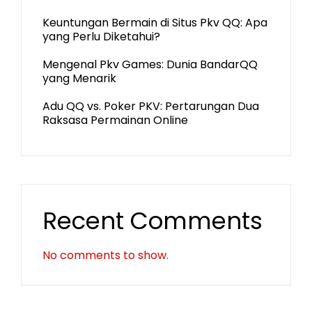
Keuntungan Bermain di Situs Pkv QQ: Apa
yang Perlu Diketahui?
Mengenal Pkv Games: Dunia BandarQQ
yang Menarik
Adu QQ vs. Poker PKV: Pertarungan Dua
Raksasa Permainan Online
Recent Comments
No comments to show.