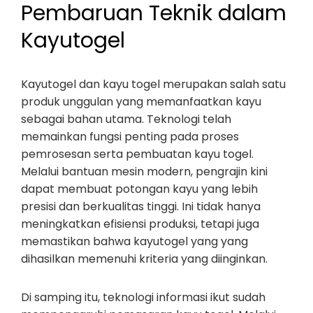
Pembaruan Teknik dalam
Kayutogel
Kayutogel dan kayu togel merupakan salah satu
produk unggulan yang memanfaatkan kayu
sebagai bahan utama. Teknologi telah
memainkan fungsi penting pada proses
pemrosesan serta pembuatan kayu togel.
Melalui bantuan mesin modern, pengrajin kini
dapat membuat potongan kayu yang lebih
presisi dan berkualitas tinggi. Ini tidak hanya
meningkatkan efisiensi produksi, tetapi juga
memastikan bahwa kayutogel yang yang
dihasilkan memenuhi kriteria yang diinginkan.
Di samping itu, teknologi informasi ikut sudah