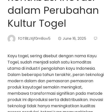
dalam Perubahan
Kultur Togel
fOT8EJXjf0m8ov5
June 16, 2025
Kayu togel, sering disebut dengan nama Kayu
Togel, sudah menjadi salah satu komoditas
utama di industri pengolahan kayu Indonesia.
Dalam beberapa tahun terakhir, peran teknologi
modern dalam dan pemasaran pemasaran
produk kayutogel semakin meningkat,
membawa transformasi signifikan pada metode
produk ini diproduksi serta didistribusikan. Inovasi
teknologi tidak hanya meningkatkan kualitas