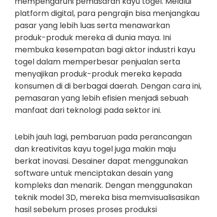
mempengaruhi pemasaran kayu togel. Melalui
platform digital, para pengrajin bisa menjangkau
pasar yang lebih luas serta menawarkan
produk-produk mereka di dunia maya. Ini
membuka kesempatan bagi aktor industri kayu
togel dalam memperbesar penjualan serta
menyajikan produk-produk mereka kepada
konsumen di di berbagai daerah. Dengan cara ini,
pemasaran yang lebih efisien menjadi sebuah
manfaat dari teknologi pada sektor ini.
Lebih jauh lagi, pembaruan pada perancangan
dan kreativitas kayu togel juga makin maju
berkat inovasi. Desainer dapat menggunakan
software untuk menciptakan desain yang
kompleks dan menarik. Dengan menggunakan
teknik model 3D, mereka bisa memvisualisasikan
hasil sebelum proses proses produksi