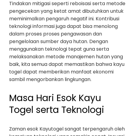
Tindakan mitigasi seperti reboisasi serta metode
pengecekan yang ketat amat dibutuhkan untuk
meminimalkan pengaruh negatif ini. Kontribusi
teknologi informasi juga dapat bisa menolong
dalam proses proses pengawasan dan
pengelolaan sumber daya hutan. Dengan
menggunakan teknologi tepat guna serta
melaksanakan metode manajemen hutan yang
baik, kita semua dapat memastikan bahwa kayu
togel dapat memberikan manfaat ekonomi
sambil mengorbankan lingkungan.
Masa Hari Esok Kayu
Togel serta Teknologi
Zaman esok Kayutogel sangat terpengaruh oleh