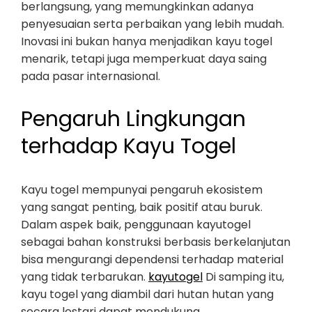
berlangsung, yang memungkinkan adanya
penyesuaian serta perbaikan yang lebih mudah.
Inovasi ini bukan hanya menjadikan kayu togel
menarik, tetapi juga memperkuat daya saing
pada pasar internasional.
Pengaruh Lingkungan
terhadap Kayu Togel
Kayu togel mempunyai pengaruh ekosistem
yang sangat penting, baik positif atau buruk.
Dalam aspek baik, penggunaan kayutogel
sebagai bahan konstruksi berbasis berkelanjutan
bisa mengurangi dependensi terhadap material
yang tidak terbarukan.
kayutogel
Di samping itu,
kayu togel yang diambil dari hutan hutan yang
secara lestari dapat mendukung