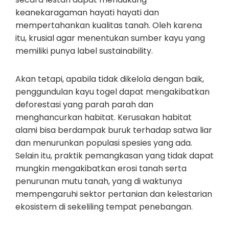
keanekaragaman hayati hayati dan
mempertahankan kualitas tanah. Oleh karena
itu, krusial agar menentukan sumber kayu yang
memiliki punya label sustainability.
Akan tetapi, apabila tidak dikelola dengan baik,
penggundulan kayu togel dapat mengakibatkan
deforestasi yang parah parah dan
menghancurkan habitat. Kerusakan habitat
alami bisa berdampak buruk terhadap satwa liar
dan menurunkan populasi spesies yang ada.
Selain itu, praktik pemangkasan yang tidak dapat
mungkin mengakibatkan erosi tanah serta
penurunan mutu tanah, yang di waktunya
mempengaruhi sektor pertanian dan kelestarian
ekosistem di sekeliling tempat penebangan.