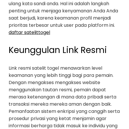
ulang kata sandi anda. Hal ini adalah langkah
penting untuk menjaga kenyamanan Anda Anda
saat berjudi, karena keamanan profil menjadi
prioritas terbesar untuk user pada platform ini.
daftar satelittogel
Keunggulan Link Resmi
Link resmi satelit togel menawarkan level
keamanan yang lebih tinggi bagi para pemain.
Dengan mengakses mengakses website
menggunakan tautan resmi, pemain dapat
merasa ketenangan di mana data pribadi serta
transaksi mereka mereka aman dengan baik.
Pemanfaatan sistem enkripsi yang canggih serta
prosedur privasi yang ketat menjamin agar
informasi berharga tidak masuk ke individu yang