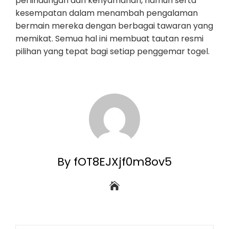
perlindungan dan kenyamanan, namun serta
kesempatan dalam menambah pengalaman
bermain mereka dengan berbagai tawaran yang
memikat. Semua hal ini membuat tautan resmi
pilihan yang tepat bagi setiap penggemar togel.
By fOT8EJXjf0m8ov5