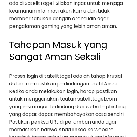
ada di SatelitTogel. Silakan ingat untuk menjaga
keamanan informasi akun kamu dan tidak
memberitahukan dengan orang lain agar
pengalaman gaming yang lebih aman aman.
Tahapan Masuk yang
Sangat Aman Sekali
Proses login di satelittogel adalah tahap krusial
dalam memastikan perlindungan profil Anda.
Ketika anda melakukan login, harap pastikan
untuk menggunakan tautan satelittogel.com
yang resmi agar terlindung dari website phishing
yang dapat dapat membahayakan data sendiri.
Pastikan periksa URL di peramban anda agar
memastikan bahwa Anda linked ke website