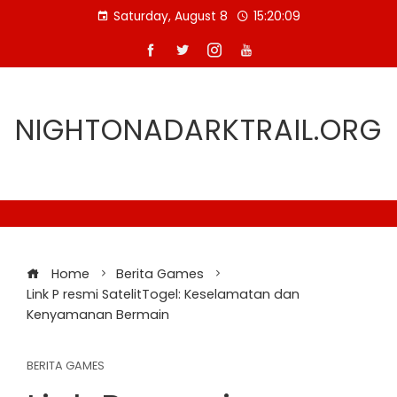
Skip
Saturday, August 8
15:20:09
to
content
NIGHTONADARKTRAIL.ORG
Home
Berita Games
Link P resmi SatelitTogel: Keselamatan dan
Kenyamanan Bermain
BERITA GAMES