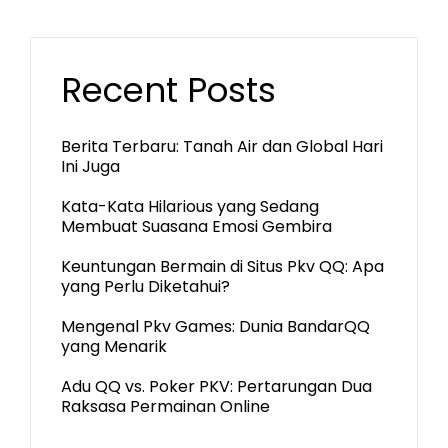
Recent Posts
Berita Terbaru: Tanah Air dan Global Hari
Ini Juga
Kata-Kata Hilarious yang Sedang
Membuat Suasana Emosi Gembira
Keuntungan Bermain di Situs Pkv QQ: Apa
yang Perlu Diketahui?
Mengenal Pkv Games: Dunia BandarQQ
yang Menarik
Adu QQ vs. Poker PKV: Pertarungan Dua
Raksasa Permainan Online