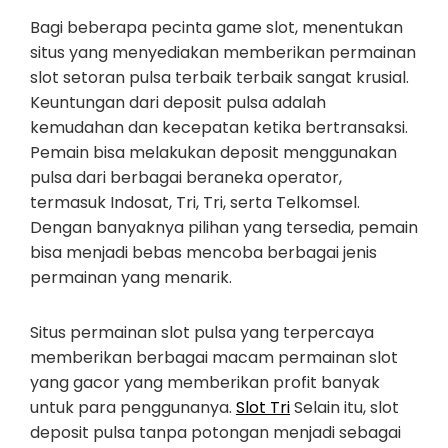
Bagi beberapa pecinta game slot, menentukan
situs yang menyediakan memberikan permainan
slot setoran pulsa terbaik terbaik sangat krusial.
Keuntungan dari deposit pulsa adalah
kemudahan dan kecepatan ketika bertransaksi.
Pemain bisa melakukan deposit menggunakan
pulsa dari berbagai beraneka operator,
termasuk Indosat, Tri, Tri, serta Telkomsel.
Dengan banyaknya pilihan yang tersedia, pemain
bisa menjadi bebas mencoba berbagai jenis
permainan yang menarik.
Situs permainan slot pulsa yang terpercaya
memberikan berbagai macam permainan slot
yang gacor yang memberikan profit banyak
untuk para penggunanya.
Slot Tri
Selain itu, slot
deposit pulsa tanpa potongan menjadi sebagai