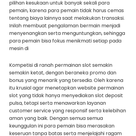
pilihan kesukaan untuk banyak sekali para
pemain, karena para pemain tidak harus cemas
tentang biaya lainnya saat melakukan transaksi.
Inilah membuat pengalaman bermain menjadi
menyenangkan serta menguntungkan, sehingga
para pemain bisa fokus menikmati setiap pada
mesin di
Kompetisi di ranah permainan slot semakin
semakin ketat, dengan beraneka promo dan
bonus yang menarik yang tersedia. Oleh karena
itu krusial agar menetapkan website permainan
slot yang tidak hanya menyediakan slot deposit
pulsa, tetapi serta menawarkan layanan
customer service yang responsif serta kelebihan
aman yang baik. Dengan semua semua
keunggulan ini para pemain bisa merasakan
keseruan tanpa batas serta menjelajahi ragam