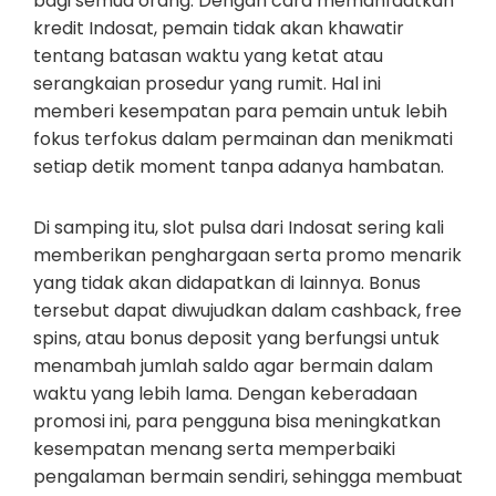
bagi semua orang. Dengan cara memanfaatkan
kredit Indosat, pemain tidak akan khawatir
tentang batasan waktu yang ketat atau
serangkaian prosedur yang rumit. Hal ini
memberi kesempatan para pemain untuk lebih
fokus terfokus dalam permainan dan menikmati
setiap detik moment tanpa adanya hambatan.
Di samping itu, slot pulsa dari Indosat sering kali
memberikan penghargaan serta promo menarik
yang tidak akan didapatkan di lainnya. Bonus
tersebut dapat diwujudkan dalam cashback, free
spins, atau bonus deposit yang berfungsi untuk
menambah jumlah saldo agar bermain dalam
waktu yang lebih lama. Dengan keberadaan
promosi ini, para pengguna bisa meningkatkan
kesempatan menang serta memperbaiki
pengalaman bermain sendiri, sehingga membuat