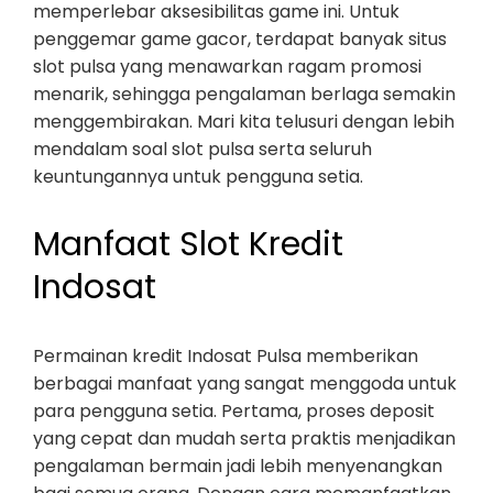
memperlebar aksesibilitas game ini. Untuk
penggemar game gacor, terdapat banyak situs
slot pulsa yang menawarkan ragam promosi
menarik, sehingga pengalaman berlaga semakin
menggembirakan. Mari kita telusuri dengan lebih
mendalam soal slot pulsa serta seluruh
keuntungannya untuk pengguna setia.
Manfaat Slot Kredit
Indosat
Permainan kredit Indosat Pulsa memberikan
berbagai manfaat yang sangat menggoda untuk
para pengguna setia. Pertama, proses deposit
yang cepat dan mudah serta praktis menjadikan
pengalaman bermain jadi lebih menyenangkan