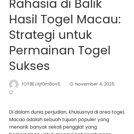
Rahasia di Balik
Hasil Togel Macau:
Strategi untuk
Permainan Togel
Sukses
fOT8EJXjf0m8ov5
November 4, 2025
Di dalam dunia perjudian, khususnya di area togel,
Macao adalah sebuah tujuan populer yang
menarik banyak sekali penggiat yang