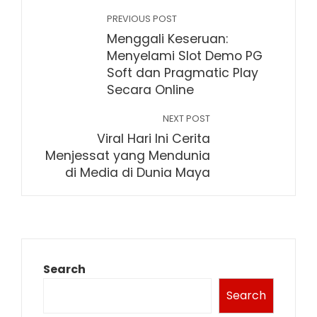
PREVIOUS POST
Menggali Keseruan:
Menyelami Slot Demo PG
Soft dan Pragmatic Play
Secara Online
NEXT POST
Viral Hari Ini Cerita
Menjessat yang Mendunia
di Media di Dunia Maya
Search
Search