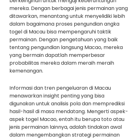
berkeinginan untuk menguji keberuntungan
mereka. Dengan berbagai jenis permainan yang
ditawarkan, menantang untuk menyelidiki lebih
dalam bagaimana proses pengundian angka
togel di Macau bisa mempengaruhi taktik
permainan. Dengan pengetahuan yang baik
tentang pengundian langsung Macao, mereka
yang bermain dapatlah memperbesar
probabilitas mereka dalam meraih meraih
kemenangan.
Informasi dan tren pengeluaran di Macau
menawarkan insight penting yang bisa
digunakan untuk analisis pola dan memprediksi
hasil-hasil di masa mendatang. Mengerti aspek-
aspek togel Macao, entah itu berupa toto atau
jenis permainan lainnya, adalah tindakan awal
dalam mengembangkan strategi permainan