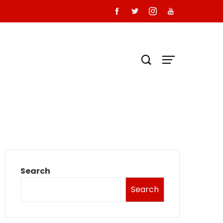
Search
Search