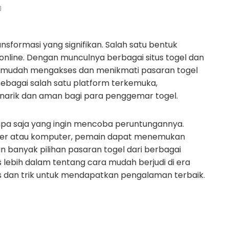
ransformasi yang signifikan. Salah satu bentuk
online. Dengan munculnya berbagai situs togel dan
an mudah mengakses dan menikmati pasaran togel
ebagai salah satu platform terkemuka,
arik dan aman bagi para penggemar togel.
pa saja yang ingin mencoba peruntungannya.
ler atau komputer, pemain dapat menemukan
n banyak pilihan pasaran togel dari berbagai
s lebih dalam tentang cara mudah berjudi di era
ips dan trik untuk mendapatkan pengalaman terbaik.