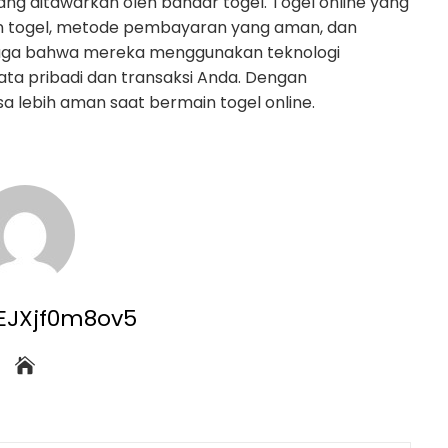
yang ditawarkan oleh bandar togel. Togel online yang
n togel, metode pembayaran yang aman, dan
 juga bahwa mereka menggunakan teknologi
a pribadi dan transaksi Anda. Dengan
a lebih aman saat bermain togel online.
8EJXjf0m8ov5