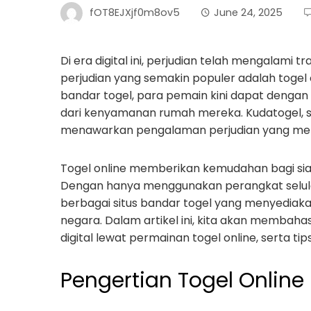
fOT8EJXjf0m8ov5
June 24, 2025
Di era digital ini, perjudian telah mengalami t
perjudian yang semakin populer adalah togel 
bandar togel, para pemain kini dapat deng
dari kenyamanan rumah mereka. Kudatogel, s
menawarkan pengalaman perjudian yang men
Togel online memberikan kemudahan bagi sia
Dengan hanya menggunakan perangkat selu
berbagai situs bandar togel yang menyediaka
negara. Dalam artikel ini, kita akan membaha
digital lewat permainan togel online, serta t
Pengertian Togel Online