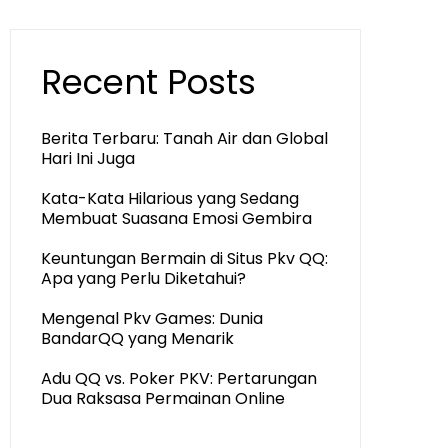
Recent Posts
Berita Terbaru: Tanah Air dan Global
Hari Ini Juga
Kata-Kata Hilarious yang Sedang
Membuat Suasana Emosi Gembira
Keuntungan Bermain di Situs Pkv QQ:
Apa yang Perlu Diketahui?
Mengenal Pkv Games: Dunia
BandarQQ yang Menarik
Adu QQ vs. Poker PKV: Pertarungan
Dua Raksasa Permainan Online