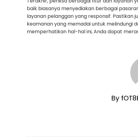
Terakhir, periksa berbagai fitur dan layanan 
baik biasanya menyediakan berbagai pasara
layanan pelanggan yang responsif. Pastikan
keamanan yang memadai untuk melindungi dat
memperhatikan hal-hal ini, Anda dapat meras
By fOT