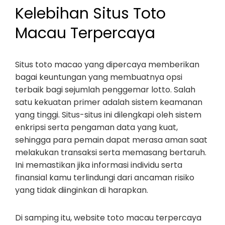
Kelebihan Situs Toto
Macau Terpercaya
Situs toto macao yang dipercaya memberikan
bagai keuntungan yang membuatnya opsi
terbaik bagi sejumlah penggemar lotto. Salah
satu kekuatan primer adalah sistem keamanan
yang tinggi. Situs-situs ini dilengkapi oleh sistem
enkripsi serta pengaman data yang kuat,
sehingga para pemain dapat merasa aman saat
melakukan transaksi serta memasang bertaruh.
Ini memastikan jika informasi individu serta
finansial kamu terlindungi dari ancaman risiko
yang tidak diinginkan di harapkan.
Di samping itu, website toto macau terpercaya