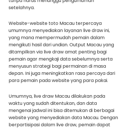
tanpa harus menunggu pengumuman
setelahnya.
Website-website toto Macau terpercaya
umumnya menyediakan layanan live draw ini,
yang mana mempermudah pemain dalam
mengikuti hasil dari undian. Output Macau yang
ditampilkan via live draw amat penting bagi
pemain agar mengkaji data sebelumnya serta
menyusun strategi bagi permainan di masa
depan. Ini juga meningkatkan rasa percaya dari
para pemain pada website yang para pakai.
Umumnya, live draw Macau dilakukan pada
waktu yang sudah ditentukan, dan data
mengenai jadwal ini bisa ditemukan di berbagai
website yang menyediakan data Macau. Dengan
berpartisipasi dalam live draw, pemain dapat