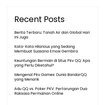
Recent Posts
Berita Terbaru: Tanah Air dan Global Hari
Ini Juga
Kata-Kata Hilarious yang Sedang
Membuat Suasana Emosi Gembira
Keuntungan Bermain di Situs Pkv QQ: Apa
yang Perlu Diketahui?
Mengenal Pkv Games: Dunia BandarQQ
yang Menarik
Adu QQ vs. Poker PKV: Pertarungan Dua
Raksasa Permainan Online