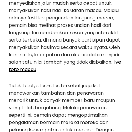
menyediakan jalur mudah serta cepat untuk
menyaksikan hasil hasil keluaran macau. Melalui
adanya fasilitas pengundian langsung macao,
pemain bisa melihat proses undian hasil dari
langsung. Ini memberikan kesan yang interaktif
serta terbuka, di mana banyak partisipan dapat
menyaksikan hasilnya secara waktu nyata. Oleh
karena itu, kecepatan dan akurasi data menjadi
salah satu nilai tambah yang tidak diabaikan.
live
toto macau
Tidak luput, situs-situs tersebut juga kali
menawarkan tambahan dan penawaran
menarik untuk banyak member baru maupun
yang telah bergabung. Melalui penawaran
seperti ini, pemain dapat mengoptimalkan
pengalaman bermain mereka mereka dan
peluang kesempatan untuk menang. Dengan