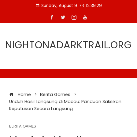
Skip
Sunday, August 9
12:39:29
to
content
NIGHTONADARKTRAIL.ORG
Home
Berita Games
Unduh Hasil Langsung di Macau: Panduan Saksikan
Keputusan Secara Langsung
BERITA GAMES