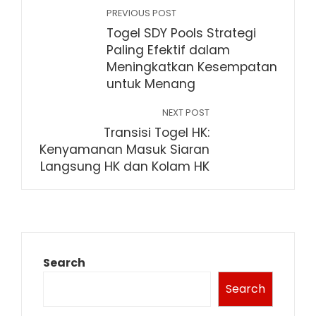
PREVIOUS POST
Togel SDY Pools Strategi
Paling Efektif dalam
Meningkatkan Kesempatan
untuk Menang
NEXT POST
Transisi Togel HK:
Kenyamanan Masuk Siaran
Langsung HK dan Kolam HK
Search
Search