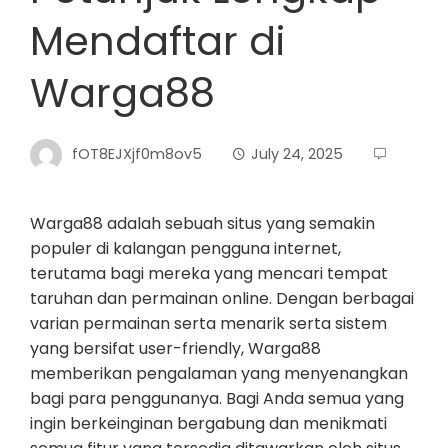
Mendaftar di
Warga88
fOT8EJXjf0m8ov5
July 24, 2025
Warga88 adalah sebuah situs yang semakin
populer di kalangan pengguna internet,
terutama bagi mereka yang mencari tempat
taruhan dan permainan online. Dengan berbagai
varian permainan serta menarik serta sistem
yang bersifat user-friendly, Warga88
memberikan pengalaman yang menyenangkan
bagi para penggunanya. Bagi Anda semua yang
ingin berkeinginan bergabung dan menikmati