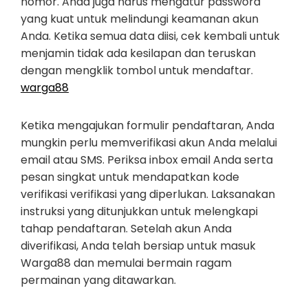
nomor. Anda juga harus mengatur password
yang kuat untuk melindungi keamanan akun
Anda. Ketika semua data diisi, cek kembali untuk
menjamin tidak ada kesilapan dan teruskan
dengan mengklik tombol untuk mendaftar.
warga88
Ketika mengajukan formulir pendaftaran, Anda
mungkin perlu memverifikasi akun Anda melalui
email atau SMS. Periksa inbox email Anda serta
pesan singkat untuk mendapatkan kode
verifikasi verifikasi yang diperlukan. Laksanakan
instruksi yang ditunjukkan untuk melengkapi
tahap pendaftaran. Setelah akun Anda
diverifikasi, Anda telah bersiap untuk masuk
Warga88 dan memulai bermain ragam
permainan yang ditawarkan.