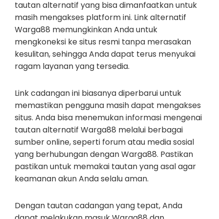
tautan alternatif yang bisa dimanfaatkan untuk
masih mengakses platform ini. Link alternatif
Warga88 memungkinkan Anda untuk
mengkoneksi ke situs resmi tanpa merasakan
kesulitan, sehingga Anda dapat terus menyukai
ragam layanan yang tersedia.
Link cadangan ini biasanya diperbarui untuk
memastikan pengguna masih dapat mengakses
situs. Anda bisa menemukan informasi mengenai
tautan alternatif Warga88 melalui berbagai
sumber online, seperti forum atau media sosial
yang berhubungan dengan Warga88. Pastikan
pastikan untuk memakai tautan yang asal agar
keamanan akun Anda selalu aman.
Dengan tautan cadangan yang tepat, Anda
dapat melakukan masuk Warga88 dan