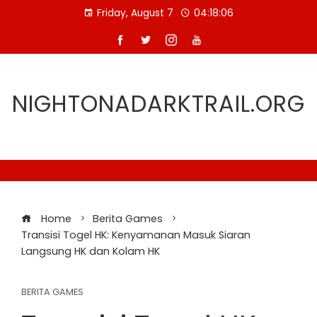
Skip
Friday, August 7
04:18:06
to
content
NIGHTONADARKTRAIL.ORG
Home
Berita Games
Transisi Togel HK: Kenyamanan Masuk Siaran
Langsung HK dan Kolam HK
BERITA GAMES