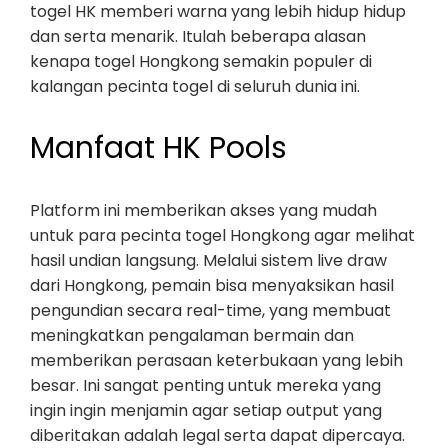
togel HK memberi warna yang lebih hidup hidup
dan serta menarik. Itulah beberapa alasan
kenapa togel Hongkong semakin populer di
kalangan pecinta togel di seluruh dunia ini.
Manfaat HK Pools
Platform ini memberikan akses yang mudah
untuk para pecinta togel Hongkong agar melihat
hasil undian langsung. Melalui sistem live draw
dari Hongkong, pemain bisa menyaksikan hasil
pengundian secara real-time, yang membuat
meningkatkan pengalaman bermain dan
memberikan perasaan keterbukaan yang lebih
besar. Ini sangat penting untuk mereka yang
ingin ingin menjamin agar setiap output yang
diberitakan adalah legal serta dapat dipercaya.