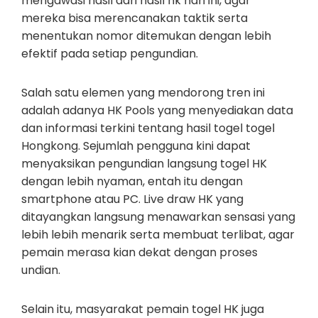
mengawasi hasil dari hasil hk hari ini, agar
mereka bisa merencanakan taktik serta
menentukan nomor ditemukan dengan lebih
efektif pada setiap pengundian.
Salah satu elemen yang mendorong tren ini
adalah adanya HK Pools yang menyediakan data
dan informasi terkini tentang hasil togel togel
Hongkong. Sejumlah pengguna kini dapat
menyaksikan pengundian langsung togel HK
dengan lebih nyaman, entah itu dengan
smartphone atau PC. Live draw HK yang
ditayangkan langsung menawarkan sensasi yang
lebih lebih menarik serta membuat terlibat, agar
pemain merasa kian dekat dengan proses
undian.
Selain itu, masyarakat pemain togel HK juga