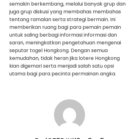
semakin berkembang, melalui banyak grup dan
juga grup diskusi yang membahas membahas
tentang ramalan serta strategi bermain. Ini
memberikan ruang bagi para pemain pemain
untuk saling berbagi informasi informasi dan
saran, meningkatkan pengetahuan mengenai
seputar togel Hongkong. Dengan semua
kemudahan, tidak heran jika lotere Hongkong
kian digemari serta menjadi salah satu opsi
utama bagi para pecinta permainan angka.