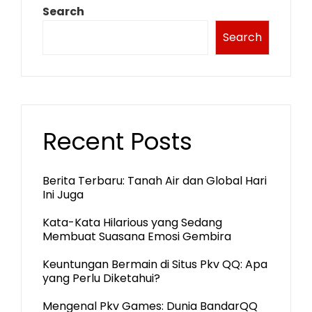
Search
Search
Recent Posts
Berita Terbaru: Tanah Air dan Global Hari
Ini Juga
Kata-Kata Hilarious yang Sedang
Membuat Suasana Emosi Gembira
Keuntungan Bermain di Situs Pkv QQ: Apa
yang Perlu Diketahui?
Mengenal Pkv Games: Dunia BandarQQ