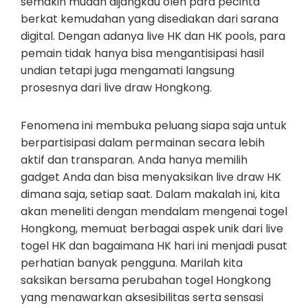
semakin mudah dijangkau oleh para pecinta
berkat kemudahan yang disediakan dari sarana
digital. Dengan adanya live HK dan HK pools, para
pemain tidak hanya bisa mengantisipasi hasil
undian tetapi juga mengamati langsung
prosesnya dari live draw Hongkong.
Fenomena ini membuka peluang siapa saja untuk
berpartisipasi dalam permainan secara lebih
aktif dan transparan. Anda hanya memilih
gadget Anda dan bisa menyaksikan live draw HK
dimana saja, setiap saat. Dalam makalah ini, kita
akan meneliti dengan mendalam mengenai togel
Hongkong, memuat berbagai aspek unik dari live
togel HK dan bagaimana HK hari ini menjadi pusat
perhatian banyak pengguna. Marilah kita
saksikan bersama perubahan togel Hongkong
yang menawarkan aksesibilitas serta sensasi