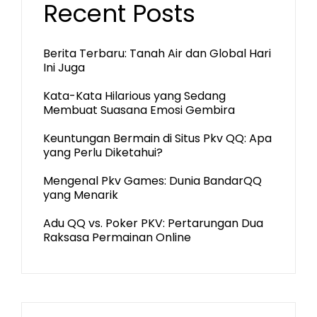
Recent Posts
Berita Terbaru: Tanah Air dan Global Hari
Ini Juga
Kata-Kata Hilarious yang Sedang
Membuat Suasana Emosi Gembira
Keuntungan Bermain di Situs Pkv QQ: Apa
yang Perlu Diketahui?
Mengenal Pkv Games: Dunia BandarQQ
yang Menarik
Adu QQ vs. Poker PKV: Pertarungan Dua
Raksasa Permainan Online