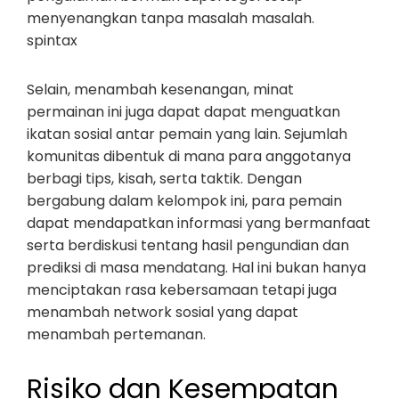
menyenangkan tanpa masalah masalah.
spintax
Selain, menambah kesenangan, minat
permainan ini juga dapat dapat menguatkan
ikatan sosial antar pemain yang lain. Sejumlah
komunitas dibentuk di mana para anggotanya
berbagi tips, kisah, serta taktik. Dengan
bergabung dalam kelompok ini, para pemain
dapat mendapatkan informasi yang bermanfaat
serta berdiskusi tentang hasil pengundian dan
prediksi di masa mendatang. Hal ini bukan hanya
menciptakan rasa kebersamaan tetapi juga
menambah network sosial yang dapat
menambah pertemanan.
Risiko dan Kesempatan