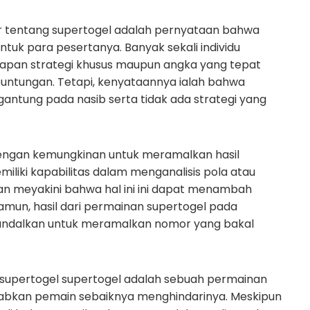
r tentang supertogel adalah pernyataan bahwa
uk para pesertanya. Banyak sekali individu
apan strategi khusus maupun angka yang tepat
untungan. Tetapi, kenyataannya ialah bahwa
gantung pada nasib serta tidak ada strategi yang
 dengan kemungkinan untuk meramalkan hasil
miliki kapabilitas dalam menganalisis pola atau
dan meyakini bahwa hal ini ini dapat menambah
un, hasil dari permainan supertogel pada
diandalkan untuk meramalkan nomor yang bakal
supertogel supertogel adalah sebuah permainan
babkan pemain sebaiknya menghindarinya. Meskipun