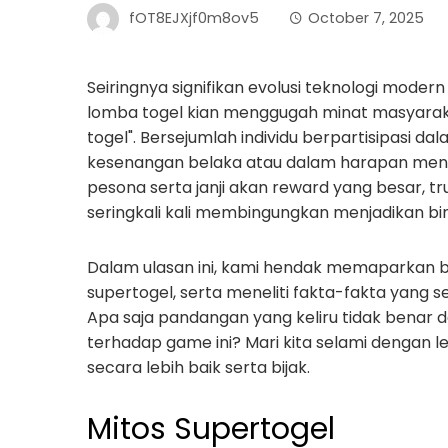
fOT8EJXjf0m8ov5
October 7, 2025
Seiringnya signifikan evolusi teknologi moder
lomba togel kian menggugah minat masyarakat.
togel". Bersejumlah individu berpartisipasi d
kesenangan belaka atau dalam harapan mendap
pesona serta janji akan reward yang besar, tr
seringkali kali membingungkan menjadikan b
Dalam ulasan ini, kami hendak memaparkan b
supertogel, serta meneliti fakta-fakta yang s
Apa saja pandangan yang keliru tidak benar 
terhadap game ini? Mari kita selami dengan 
secara lebih baik serta bijak.
Mitos Supertogel