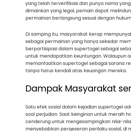
yang telah terverifikasi dan punya nama yang
dimainkan yang legal, pemain dapat melindung
permainan berlangsung sesuai dengan hukum
Di samping itu, masyarakat kerap mempunya
sebagai permainan yang hanya sekedar memb
berpartisipasi dalam supertogel sebagai seb
untuk mendapatkan keuntungan. Walaupun ada
memanfaatkan supertogel sebagai sarana re
tanpa harus kendali atas keuangan mereka.
Dampak Masyarakat sert
Satu efek sosial dalam kejadian supertogel
soal perjudian. Saat keinginan untuk meraih h
cenderung untuk mengesampingkan nilai-nilai
menyebabkan pergeseran perilaku sosial, di 