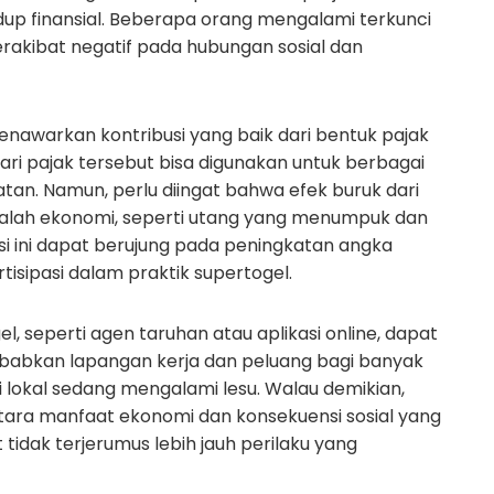
up finansial. Beberapa orang mengalami terkunci
erakibat negatif pada hubungan sosial dan
enawarkan kontribusi yang baik dari bentuk pajak
ari pajak tersebut bisa digunakan untuk berbagai
atan. Namun, perlu diingat bahwa efek buruk dari
alah ekonomi, seperti utang yang menumpuk dan
si ini dapat berujung pada peningkatan angka
isipasi dalam praktik supertogel.
gel, seperti agen taruhan atau aplikasi online, dapat
ebabkan lapangan kerja dan peluang bagi banyak
i lokal sedang mengalami lesu. Walau demikian,
ra manfaat ekonomi dan konsekuensi sosial yang
tidak terjerumus lebih jauh perilaku yang