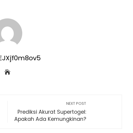
8EJXjf0m8ov5
NEXT POST
Prediksi Akurat Supertogel:
Apakah Ada Kemungkinan?